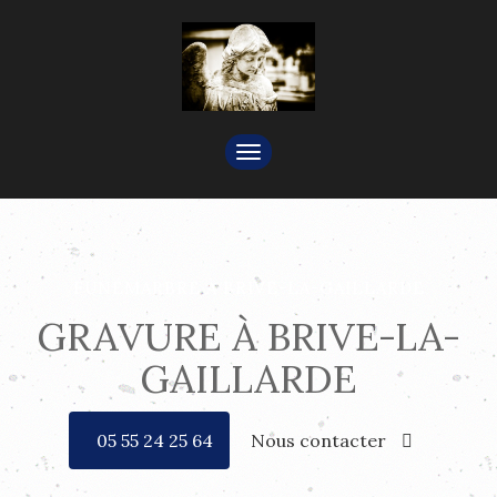
TOGGLE
NAVIGATION
FUNÉMARBRE À BRIVE-LA-GAILLARDE
GRAVURE À BRIVE-LA-
GAILLARDE
05 55 24 25 64
Nous contacter