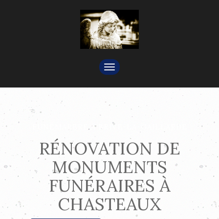
TOGGLE
NAVIGATION
FUNÉMARBRE À BRIVE-LA-GAILLARDE
RÉNOVATION DE
MONUMENTS
FUNÉRAIRES À
CHASTEAUX