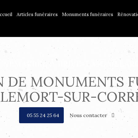
ccueil
Articles funéraires
Monuments funéraires
Rénovat
UNÉMARBRE À BRIVE-LA-GAILLAR
 DE MONUMENTS F
LEMORT-SUR-CORR
05 55 24 25 64
Nous contacter