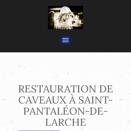
TOGGLE
NAVIGATION
FUNÉMARBRE À BRIVE-LA-GAILLARDE
RESTAURATION DE
CAVEAUX À SAINT-
PANTALÉON-DE-
LARCHE