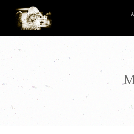
A
F
M