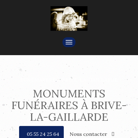
TOGGLE
NAVIGATION
FUNÉMARBRE À BRIVE-LA-GAILLARDE
MONUMENTS
FUNÉRAIRES À BRIVE-
LA-GAILLARDE
05 55 24 25 64
Nous contacter