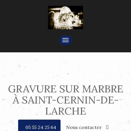
TOGGLE
NAVIGATION
FUNÉMARBRE À BRIVE-LA-GAILLARDE
GRAVURE SUR MARBRE
À SAINT-CERNIN-DE-
LARCHE
05 55 24 25 64
Nous contacter